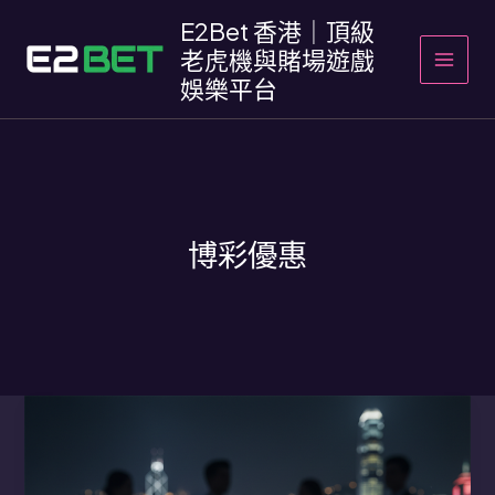
Skip
E2Bet 香港｜頂級
to
老虎機與賭場遊戲
content
MAIN
娛樂平台
MEN
博彩優惠