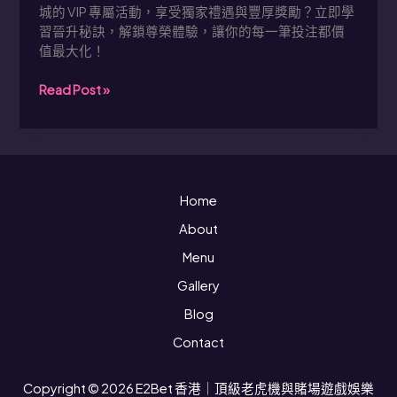
城的 VIP 專屬活動，享受獨家禮遇與豐厚獎勵？立即學
習晉升秘訣，解鎖尊榮體驗，讓你的每一筆投注都價
值最大化！
解
Read Post »
鎖
尊
榮：
香
港
Home
玩
家
About
如
Menu
何
參
Gallery
加
Blog
與
玩
Contact
轉
VIP
Copyright © 2026 E2Bet 香港｜頂級老虎機與賭場遊戲娛樂