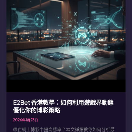
E2Bet 香港教學：如何利用遊戲界動態
優化你的博彩策略
2026年1月23日
想在網上博彩中提高勝率？本文詳細教你如何分析最