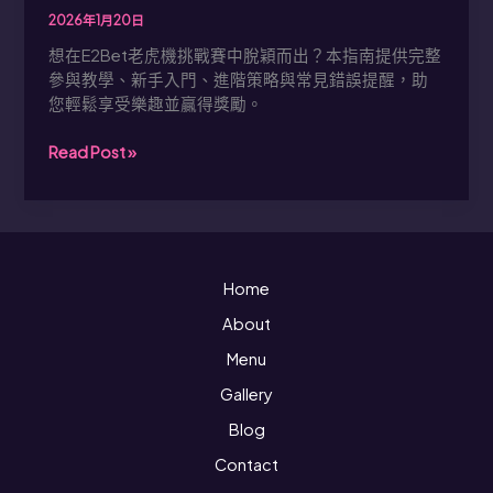
2026年1月20日
想在E2Bet老虎機挑戰賽中脫穎而出？本指南提供完整
參與教學、新手入門、進階策略與常見錯誤提醒，助
您輕鬆享受樂趣並贏得獎勵。
E2Bet
Read Post »
老
虎
機
挑
戰
Home
賽
完
About
整
Menu
教
學：
Gallery
參
Blog
與
Contact
方
式、