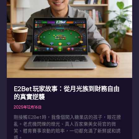
E2Bet 玩家故事：從月光族到財務自由
的真實逆襲
2025年12月16日
剛接觸 E2Bet 時，我像個闖入糖果店的孩子，眼花撩
亂。老虎機閃爍的燈光、真人百家樂美女荷官的微
笑、體育賽事滾動的賠率，一切都充滿了新鮮感和誘
惑。