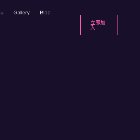
nu
Gallery
Blog
立即加
入