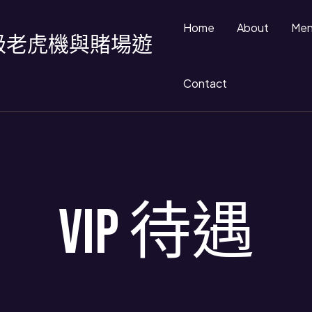
Home
About
Me
頂級老虎機與賭場遊
Contact
VIP 待遇