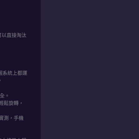
可以直接淘汰
這兩個系統上都運
。
全。
輕鬆旋轉，
的實測，手機