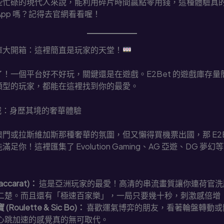
些忙碌的現代人來說，能利用碎片時間贏點零用錢，這種體驗真
App 嗎？記得去官網看看喔！
庫大開箱：這裡簡直是玩家的天堂！
！一個平台好不好玩，關鍵還是在遊戲。E2Bet 的遊戲庫存量
類型的玩家，都能在這裡找到你的最愛。
樂城：身歷其境的奢華體驗
門或拉斯維加斯那種奢華的氛圍，但又懶得買機票出國，那 E2B
足你！這裡匯集了 Evolution Gaming、AG 亞遊、DG 夢
ccarat)：
這是亞洲玩家的最愛！高清的串流畫質讓你連荷官洗
二楚。而且還有「極速百家樂」，一局只要幾十秒，刺激感倍增
Roulette & Sic Bo)：
喜歡運氣博弈的朋友，看著輪盤轉動或
心跳加速的感覺真的無可取代。