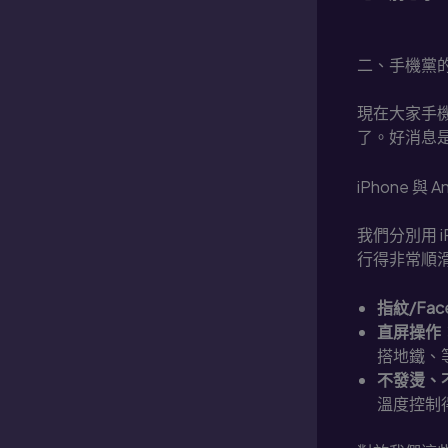
二、手機黨
現在大家手
了。好消息是
iPhone 與 
我們分別用 iP
行得非常順滑
指紋/Fac
直屏操作
搭地鐵、
不發燙、
溫度控制