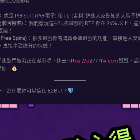
 動畫老虎機都有。
：
像是 PG Soft (PG 電子) 和 JILI (吉利) 這些大家熟知的大
(玩家回報率)：
我們發現這裡很多遊戲的 RTP 都在 96% 以上，
贏錢！
ree Spins)：
很多遊戲都有購買免費遊戲的功能，直接進入獎
，直接享受爆分的快感！
哪些熱門遊戲正在派彩嗎？快去
https://e2777hk.com
逛逛，說
是你！
：為什麼你可以信任 E2Bet？