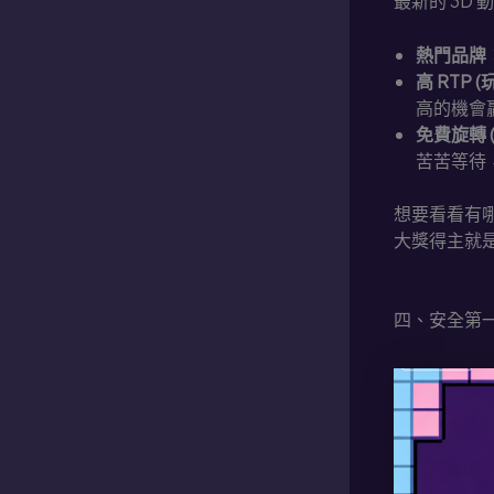
最新的 3D
熱門品牌
高 RTP 
高的機會
免費旋轉 (F
苦苦等待
想要看看有
大獎得主就
四、安全第一