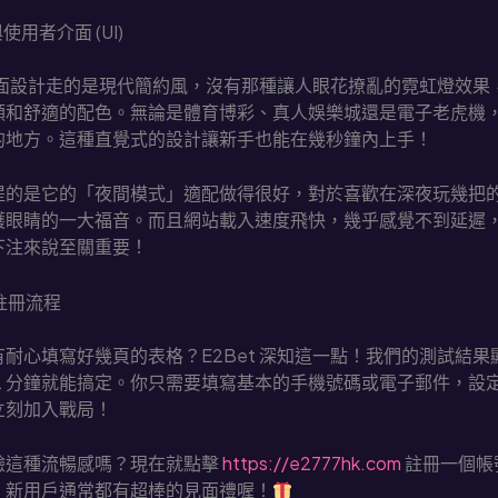
使用者介面 (UI)
的介面設計走的是現代簡約風，沒有那種讓人眼花撩亂的霓虹燈效果
類和舒適的配色。無論是體育博彩、真人娛樂城還是電子老虎機
的地方。這種直覺式的設計讓新手也能在幾秒鐘內上手！
提的是它的「夜間模式」適配做得很好，對於喜歡在深夜玩幾把
護眼睛的一大福音。而且網站載入速度飛快，幾乎感覺不到延遲
下注來說至關重要！
的註冊流程
耐心填寫好幾頁的表格？E2Bet 深知這一點！我們的測試結果
 2 分鐘就能搞定。你只需要填寫基本的手機號碼或電子郵件，設
立刻加入戰局！
驗這種流暢感嗎？現在就點擊
https://e2777hk.com
註冊一個帳
，新用戶通常都有超棒的見面禮喔！