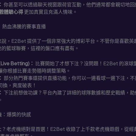
：
你甚至可以透過聊天視窗跟荷官互動，他們通常都會親切地回
戲體驗心得
更加真實且充滿人情味。
彩：熱血沸騰的賽事直播
說，E2Bet 提供了一個非常強大的博彩平台。不管你是喜歡英
地的籃球聯賽，這裡的盤口應有盡有。
ive Betting)：
比賽開始了才想下注？沒問題！E2Bet 的滾
讓你根據比賽走勢隨時調整策略。
：
部分熱門賽事還提供直播功能，你可以一邊看球一邊下注，不
切換，爽度破表！
：
下注前想做功課？平台內建了詳細的球隊數據和歷史戰績，助
。
虎機：爆獎的快感
？老虎機絕對是首選！E2Bet 收錄了上千款老虎機遊戲，從經