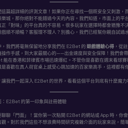
們這篇超詳細的評測文章！如果你正在尋找一個既安全又刺激，
娛樂城，那你絕對不能錯過今天的內容。我們知道，市面上的平
真正「對味」的平台真的不容易。很多玩家在選擇時都會猶豫不
遊戲順不順暢？客服理不理人？別擔心，我們已經幫你親自試過
，我們將毫無保留地分享我們在 E2Bet 的
遊戲體驗心得
，從註
機操作手感，到大家最關心的——出金速度與安全保障！我們會
Bet 能在香港和菲律賓市場迅速爆紅。不管你是喜歡在週末看球
還是喜歡在真人荷官桌上感受心跳加速的百家樂高手，這裡都有
讓我們一起深入 E2Bet 的世界，看看這個平台到底有什麼魔力
：E2Bet 的第一印象與註冊體驗
聊聊「門面」！當你第一次點開 E2Bet 的網站或 App 時，你
直觀。對於我們這些不想浪費時間研究複雜介面的玩家來說，簡