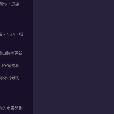
應你，這讓
超、NBA，還
球盤口賠率更新
用在電視和
你做出最明
典的水果盤到