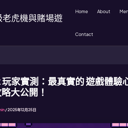
Home
About
Me
頂級老虎機與賭場遊
Contact
et 玩家實測：最真實的 遊戲體驗
攻略大公開！
min
/
2025年12月25日