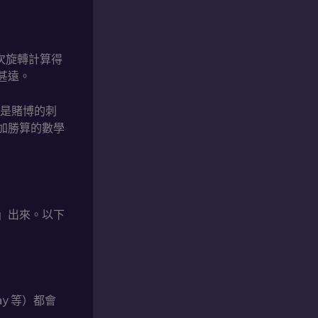
次旋轉計算得
甚遠。
就是賭博的刺
加勝算的數學
」出來。以下
ay 等）都會