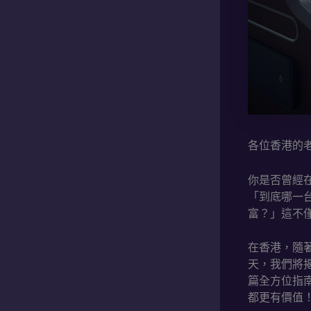
各位香港的
你是否曾經在
「到底哪一
富？」這不
在香港，隨
天，我們將
篇全方位指
都更有價值