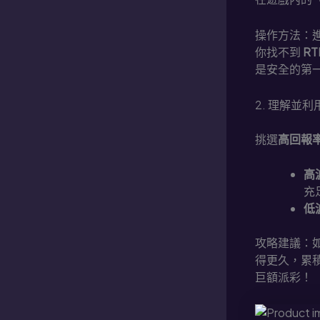
操作方法：進入
你找不到
RT
是安全的第
2. 理解並利用
挑選
高回報
高
充
低
攻略建議：
得更久，累
巨額派彩！