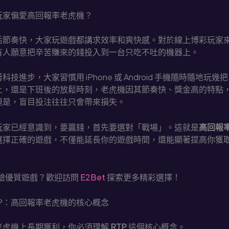
玩家偏愛高回報率老虎機？
活節奏快，大家玩遊戲都講求效率和爽快感。對於線上博彩玩家
有人願意把辛苦賺來的錢投入到一台只吃不吐的機器上。
技進步，大家習慣用 iPhone 或 Android 手機隨時隨地玩
上，還是下班後的放鬆時刻，老虎機因其節奏快、獎金高的特點
但是，盲目投注往往只會帶來損失。
玩家已經意識到，要贏錢，首先要選對「戰場」。這就是
高回報
選擇正確的遊戲，不僅能延長你的遊戲時間，還能顯著提高你獲
驗優質遊戲？歡迎訪問
E2Bet
探索更多精彩選擇！
TP：高回報率老虎機的核心概念
老虎機上長期獲利，你必須理解
RTP
這個核心概念。