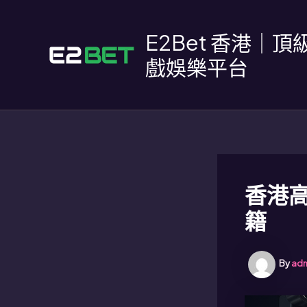
Skip
to
E2Bet 香港｜
content
戲娛樂平台
香港
籍
By
ad