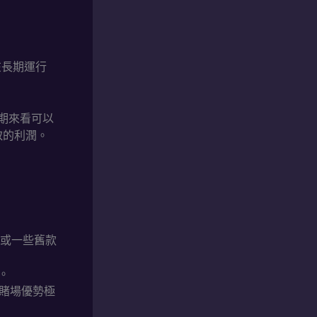
在長期運行
長期來看可以
賺取的利潤。
或一些舊款
。
賭場優勢極