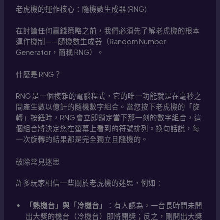
老虎機的運作核心：隨機數生成器 (RNG)
在討論任何贏錢策略之前，我們必須先了解老虎機的根本
運作機制——隨機數生成器（Random Number
Generator，簡稱 RNG）。
什麼是 RNG？
RNG 是一個複雜的電腦程式，它的唯一功能就是在毫秒之
間產生數以億計的隨機數字組合。當您按下老虎機的「旋
轉」按鈕時，RNG 會立即鎖定當下那一刻的數字組合，這
個組合將決定您在螢幕上看到的符號排列。換句話說，每
一次旋轉的結果都是完全獨立且隨機的。
破除常見迷思
許多玩家相信一些關於老虎機的迷思，例如：
「熱機台」與「冷機台」
：有人認為，一台長時間未開
出大獎的機台（冷機台）即將開獎；反之，剛開出大獎