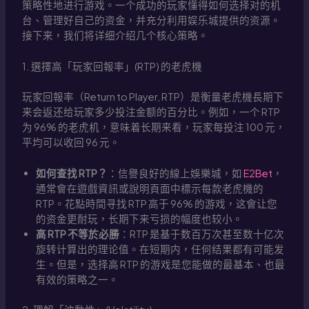
策略性地进行游戏。一个成功的玩家懂得如何选择对的机
台、管理好自己的资金，并充分利用娱乐城提供的资源。
接下来，我们将详细介绍几个核心策略。
1. 選擇高「玩家回報率」(RTP) 的老虎機
玩家回報率（Return to Player, RTP）是衡量老虎機長期下
来会返还给玩家多少投注金额的百分比。例如，一个 RTP
为 96% 的老虎机，意味着长期来看，玩家每投注 100 元，
平均可以收回 96 元。
如何查找 RTP？
：信譽良好的線上娛樂城，如
E2Bet
，
通常會在遊戲資訊或說明頁面中標示每款老虎機的
RTP。花點時間寻找 RTP 高于 96% 的游戏，这會让您
的资金更耐玩，长期下来亏损的幅度也较小。
高 RTP 不等於必勝
：RTP 是基于数百万次甚至数十亿次
旋转计算出的理论值。在短期内，任何结果都有可能发
生。但是，选择高 RTP 的游戏是您能做的最基本、也最
有效的策略之一。