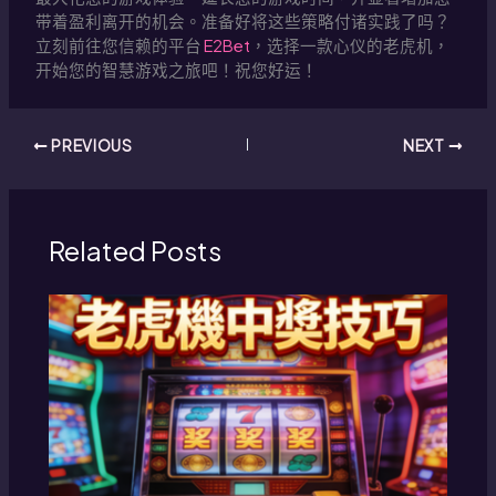
带着盈利离开的机会。准备好将这些策略付诸实践了吗？
立刻前往您信赖的平台
E2Bet
，选择一款心仪的老虎机，
开始您的智慧游戏之旅吧！祝您好运！
PREVIOUS
NEXT
Related Posts