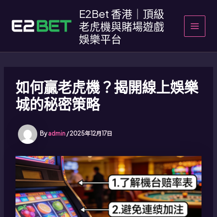
Skip
E2Bet 香港｜頂級
to
老虎機與賭場遊戲
content
MAIN
娛樂平台
MEN
如何贏老虎機？揭開線上娛樂
城的秘密策略
By
admin
/
2025年12月17日