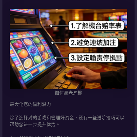
如何贏老虎機
最大化您的赢利潜力
除了选择对的游戏和管理好资金，还有一些进阶技巧可以
帮助您进一步提升优势。