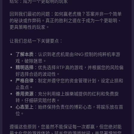
结论：成为一个更聪明的玩家
回到我们最初的问题：如何贏老虎機？答案并非一个简单
的秘诀或作弊码。真正的胜利之道在于成为一个更聪明、
更具策略性的玩家。
让我们总结一下关键要点：
了解本质
：认识到老虎机是由 RNG 控制的纯粹机率游
戏，破除迷思。
精明选择
：优先选择 RTP 高的游戏，并根据您的风险偏
好选择合适的波动性。
严格自律
：制定并遵守您的资金管理计划，设定止损和
止盈点。
善用资源
：充分利用線上娛樂城提供的红利和免费旋
转，仔细研究赔付表。
心态至上
：始终保持负责任的博彩心态，将娱乐放在首
位。
遵循这些原则，您虽然不能保证每一次都赢，但您绝对能
最大化您的游戏体验、延长您的游戏时间，并显著增加您