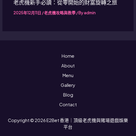
老虎機新手必讀：從零開始的財富旋轉之旅
2025年12月11日
/
老虎機攻略與教學
/ By
admin
Home
About
Menu
Gallery
Blog
Contact
Copyright © 2026 E2Bet 香港｜頂級老虎機與賭場遊戲娛樂
平台