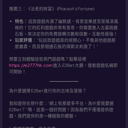
推薦三：《法老的財富》 (Pharaoh’s Fortune)
特色：
這款遊戲充滿了幽默感，背景音樂甚至是搖滾風
格的！它的紅利遊戲非常有意思，你需要進入古墓挑選
石板，來決定你的免費旋轉次數和倍數。互動性極強！
玩家評價：
“玩這款遊戲真的很開心，不像其他遊戲那
麼嚴肅。而且那個選石板的環節太刺激了！”
想要立刻體驗這些熱門遊戲嗎？點擊這裡
https://e2777hk.com
進入 E2Bet 大廳，搜索遊戲名稱即
可開始！
為什麼選擇 E2Bet 進行你的古埃及冒險？
我知道你在想什麼：“網上有那麼多平台，為什麼我要選
E2Bet？” 嘿，這是一個好問題！因為我們不僅僅提供遊
戲，我們提供的是一種極致的體驗。