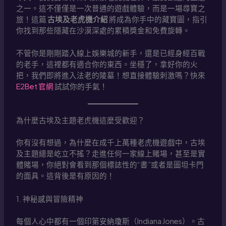
之一。這不僅僅是一次普通的遊戲體驗，而是一場尋寶之
旅！這篇
古埃及老虎機介紹
將成為你手中的藏寶圖，指引
你找到那些隱藏在沙漠深處的累積獎金和免費旋轉。
不管你是剛剛踏入線上娛樂城的新手，還是已經身經百戰
的老手，這裡都有適合你的東西。坐穩了，拿好你的火
把，我們即將進入法老的陵墓！想直接體驗刺激嗎？快來
E2Bet 官網
試試你的手氣！
為什麼古埃及主題老虎機這麼受歡迎？
你有沒有想過，為什麼在成千上萬種老虎機遊戲中，古埃
及主題總是屹立不搖？走進任何一家線上賭場，甚至是實
體賭場，你絕對會看到那個標誌性的“書”或者是圖坦卡門
的面具。這背後是有原因的！
1. 神秘感與冒險精神
每個人心中都有一個印第安納瓊斯（Indiana Jones）。古