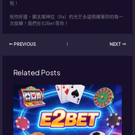
悅！
祝你好運，願太陽神拉（Ra）的光芒永遠照耀著你的每一
次旋轉！我們在 E2Bet 等你！
PREVIOUS
NEXT
Related Posts