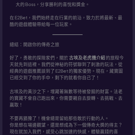
大的 Boss，分享勝利的喜悅和獎金。
在 E2Bet，我們始終走在行業的前沿，致力於將最新、最
酷的遊戲體驗帶給每一位玩家。
總結：開啟你的傳奇之旅
好了，勇敢的探險家們，關於
古埃及老虎機介紹
的旅程今
天就先到這裡。我們從神秘的符號聊到了刺激的玩法，從
經典的遊戲推薦談到了 E2Bet 的獨家優勢。現在，藏寶圖
已經交到了你的手中，剩下的就看你自己了！
古埃及的黃沙之下，埋藏著無數等待被發掘的財富。法老
的寶藏不會自己跑出來，你需要親自去旋轉、去挑戰、去
贏取！
不要再猶豫了！機會總是留給那些敢於行動的人。
你是想在場邊觀望，還是想成為下一個傳奇大獎的得主？
現在就加入我們，感受心跳加速的快感，體驗贏錢的喜