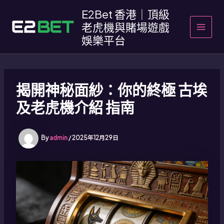
Skip
E2Bet 香港｜頂級
to
老虎機與賭場遊戲
content
MAIN
娛樂平台
MEN
揭開神秘面紗：你的終極 古埃
及老虎機介紹 指南
By
admin
/
2025年12月29日