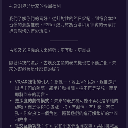
4. 針對港菲玩家的專屬福利
我們了解你們的喜好！從針對性的節日促銷，到符合本地
習慣的遊戲推薦，E2Bet 致力於為香港和菲律賓的玩家打
造最親切的博彩環境。
古埃及老虎機的未來趨勢：更互動、更震撼
隨著科技的進步，古埃及主題的老虎機也在不斷進化。未
來的遊戲會是什麼樣的呢？
VR/AR 技術的引入：
想像一下戴上 VR 眼鏡，親自走進
圖坦卡門的陵墓，親手拉動機關。這不再是夢想，而是
即將到來的現實。
更深度的劇情模式：
未來的老虎機可能不再只是單純的
旋轉，而是像 RPG 遊戲一樣，有劇情、有升級、有任
務。你會扮演一個角色，隨著遊戲的進行解鎖新的地圖
和故事。
社交互動功能：
你可以和朋友們組隊探險，共同挑戰巨