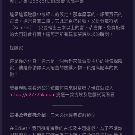
死亡之書 (Book of Dead) 或 太陽神書
這是這類遊戲中最經典的設定！那本厚厚的、鑲著寶石的
古書，通常身兼二職：它既是百搭符號，又是分散符號
（Scatter）。只要轉出三本以上的書，恭喜你，免費旋轉
的大門就此打開！這可是所有玩家夢寐以求的時刻。
探險家
這是你的化身！通常是一個看起來像電影主角的帥氣探險
家。他是帶領你深入陵墓的關鍵人物，也是高賠率的象
徵。
想要親眼看看這些符號如何帶來財富嗎？現在就登入
https://e2777hk.com
挑選一款古埃及遊戲試玩看看！
古埃及老虎機介紹
：三大必玩經典遊戲類型
在 E2Bet，我們擁有海量的古埃及主題遊戲。為了不讓你
眼花繚亂，我們將它們分為三大類，幫助你快速找到最適