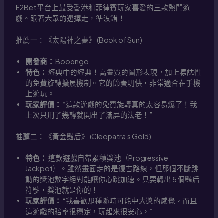
E2Bet 平台上最受香港和菲律賓玩家喜愛的三款熱門遊
戲。跟著大眾的選擇走，準沒錯！
推薦一：《太陽神之書》 (Book of Sun)
開發商：
Booongo
特色：
經典中的經典！高畫質的圖形表現，加上標誌性
的免費旋轉擴展機制。它的節奏明快，非常適合在手機
上遊玩。
玩家評價：
“這款遊戲的免費旋轉真的太容易爆了！我
上次只用了幾轉就開出了滿屏的法老！”
推薦二：《黃金豔后》 (Cleopatra’s Gold)
特色：
這款遊戲自帶累積獎池（Progressive
Jackpot）。雖然畫面走的是復古路線，但那個不斷跳
動的獎池數字絕對能讓你心跳加速。只要轉出 5 個豔后
符號，獎池就是你的！
玩家評價：
“我喜歡那種隨時可能中大獎的感覺，而且
這遊戲的賠率很穩定，玩起來很安心。”