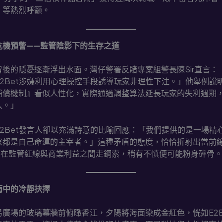
」等熱烈呼籲。
危機預警——監管陰影下的生存之道
背後的隱憂逐漸浮出水面。灣仔警署反賭專案組警長陳Sir直言：
E2Bet涉嫌利用心理操控手段誘導玩家非理性下注。」他舉例說
補償機制』看似人性化，實際通過調整算法延長玩家的失利週期
入。」
E2Bet發言人卻以充滿詩意的比喻回應：「我們提供的是一場精
家都是自己命運的主宰者。」這種矛盾的態度，恰恰折射出當前
—在監管紅線與商業利益之間走鋼索，稍有不慎便可能粉身碎骨
雨中的冷靜抉擇
易廣場的玻璃幕牆前俯瞰香江，夕陽將海面染成金紅色，恍如E2B