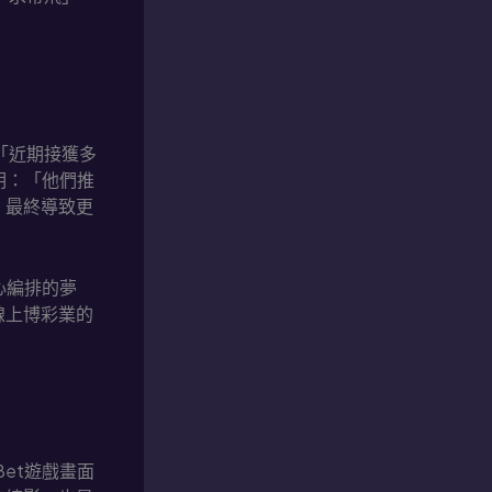
「近期接獲多
明：「他們推
，最終導致更
心編排的夢
線上博彩業的
。
et遊戲畫面