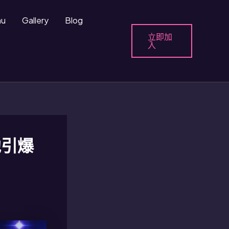
nu
Gallery
Blog
立即加
入
池引爆