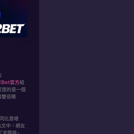
的
2Bet官方
組
打造的是一個
得雙倍積
量同比激增
貼文中，網友
「求帶飛」