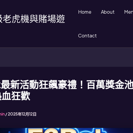
Home
About
Me
頂級老虎機與賭場遊
Contact
et最新活動狂飆豪禮！百萬獎金
熱血狂歡
min
/
2025年12月12日