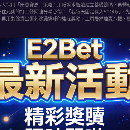
多人採用「田忌賽馬」策略：用低返水遊戲建立基礎籌碼，再轉
家住元朗的打工仔阿強分享心得：「我每天固定存入5000元，
，再用剩餘資金衝刺沙灘排球的連莊獎勵。上周居然連贏八把，