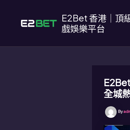
Skip
to
E2Bet 香港｜
content
戲娛樂平台
E2B
全城
By
ad