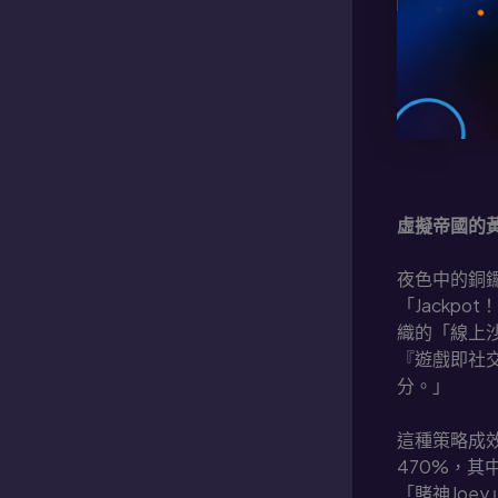
虛擬帝國的
夜色中的銅
「Jackp
織的「線上
『遊戲即社
分。」
這種策略成效
470%，其
「賭神Jo