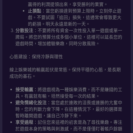
贏得的利潤提領出來，享受勝利的果實。
止損點
：當您虧損達到預算上限時，立刻停止遊
戲。不要試圖「追回」損失，這通常會導致更大
的虧損。明天永遠是新的一天。
分散投注
：不要將所有資金一次性投入單一遊戲或單一
牌局。將您的預算分成多個小單位，這樣可以延長您的
遊戲時間，增加體驗樂趣，同時分散風險。
心態建設：保持冷靜與理性
線上娛樂城的輸贏起伏是常態。保持平穩的心態，是長期
成功的基石。
接受輸贏
：將遊戲視為一種娛樂消費，而不是賺錢的工
具。有贏就有輸，坦然接受每一次的結果。
避免情緒化投注
：當您處於連敗的沮喪或連勝的亢奮中
時，您的判斷力會下降。在這種情況下，最好的選擇是
暫時離開遊戲，讓自己冷靜下來。
享受過程
：記住您來這裡的初衷是為了尋找樂趣。專注
於遊戲本身的策略與刺激感，而不是僅僅盯著帳戶餘額