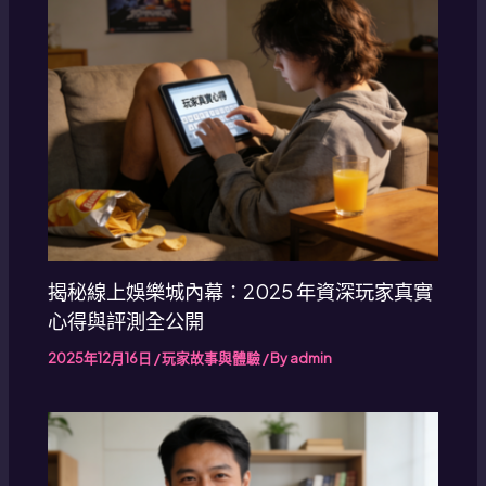
揭秘線上娛樂城內幕：2025 年資深玩家真實
心得與評測全公開
2025年12月16日
/
玩家故事與體驗
/ By
admin