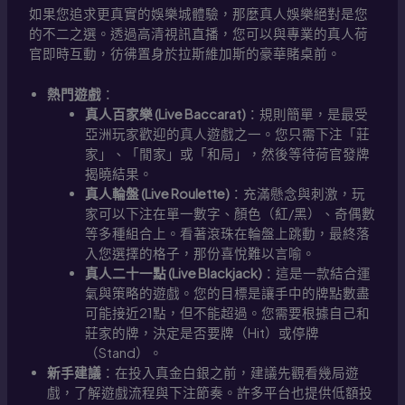
如果您追求更真實的娛樂城體驗，那麼真人娛樂絕對是您
的不二之選。透過高清視訊直播，您可以與專業的真人荷
官即時互動，彷彿置身於拉斯維加斯的豪華賭桌前。
熱門遊戲
：
真人百家樂 (Live Baccarat)
：規則簡單，是最受
亞洲玩家歡迎的真人遊戲之一。您只需下注「莊
家」、「閒家」或「和局」，然後等待荷官發牌
揭曉結果。
真人輪盤 (Live Roulette)
：充滿懸念與刺激，玩
家可以下注在單一數字、顏色（紅/黑）、奇偶數
等多種組合上。看著滾珠在輪盤上跳動，最終落
入您選擇的格子，那份喜悅難以言喻。
真人二十一點 (Live Blackjack)
：這是一款結合運
氣與策略的遊戲。您的目標是讓手中的牌點數盡
可能接近21點，但不能超過。您需要根據自己和
莊家的牌，決定是否要牌（Hit）或停牌
（Stand）。
新手建議
：在投入真金白銀之前，建議先觀看幾局遊
戲，了解遊戲流程與下注節奏。許多平台也提供低額投