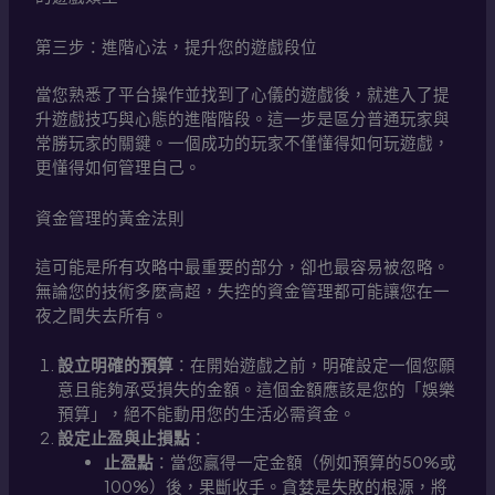
第三步：進階心法，提升您的遊戲段位
當您熟悉了平台操作並找到了心儀的遊戲後，就進入了提
升遊戲技巧與心態的進階階段。這一步是區分普通玩家與
常勝玩家的關鍵。一個成功的玩家不僅懂得如何玩遊戲，
更懂得如何管理自己。
資金管理的黃金法則
這可能是所有攻略中最重要的部分，卻也最容易被忽略。
無論您的技術多麼高超，失控的資金管理都可能讓您在一
夜之間失去所有。
設立明確的預算
：在開始遊戲之前，明確設定一個您願
意且能夠承受損失的金額。這個金額應該是您的「娛樂
預算」，絕不能動用您的生活必需資金。
設定止盈與止損點
：
止盈點
：當您贏得一定金額（例如預算的50%或
100%）後，果斷收手。貪婪是失敗的根源，將