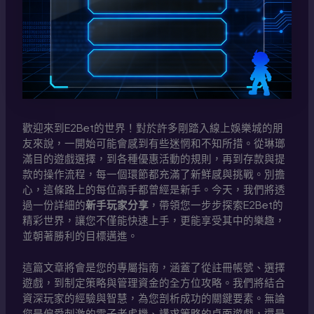
歡迎來到E2Bet的世界！對於許多剛踏入線上娛樂城的朋
友來說，一開始可能會感到有些迷惘和不知所措。從琳瑯
滿目的遊戲選擇，到各種優惠活動的規則，再到存款與提
款的操作流程，每一個環節都充滿了新鮮感與挑戰。別擔
心，這條路上的每位高手都曾經是新手。今天，我們將透
過一份詳細的
新手玩家分享
，帶領您一步步探索E2Bet的
精彩世界，讓您不僅能快速上手，更能享受其中的樂趣，
並朝著勝利的目標邁進。
這篇文章將會是您的專屬指南，涵蓋了從註冊帳號、選擇
遊戲，到制定策略與管理資金的全方位攻略。我們將結合
資深玩家的經驗與智慧，為您剖析成功的關鍵要素。無論
您是偏愛刺激的電子老虎機、講求策略的桌面遊戲，還是