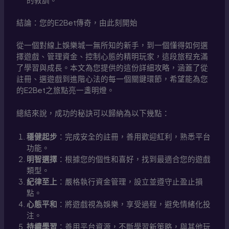
的教訓。
結論：您的E2Bet傳奇，由此刻開始
從一個對線上娛樂城一無所知的新手，到一個懂得如何選
擇遊戲、管理資金、控制心態的精明玩家，這段旅程充滿
了學習與成長。本文為您提供的這份詳細攻略，涵蓋了從
註冊、選遊戲到進階心法的每一個關鍵環節，希望能為您
的E2Bet之旅點亮一盞明燈。
總結來說，成功的秘訣可以歸納為以下幾點：
穩健起步
：完成安全的註冊，善用歡迎紅利，熟悉平台
功能。
明智選擇
：根據您的個性和喜好，找到最適合您的遊戲
類型。
紀律至上
：嚴格執行資金管理，設立並遵守止盈止損
點。
心態平和
：將遊戲視為娛樂，享受過程，避免情緒化投
注。
持續學習
：善用平台資源，不斷學習新策略，與其他玩