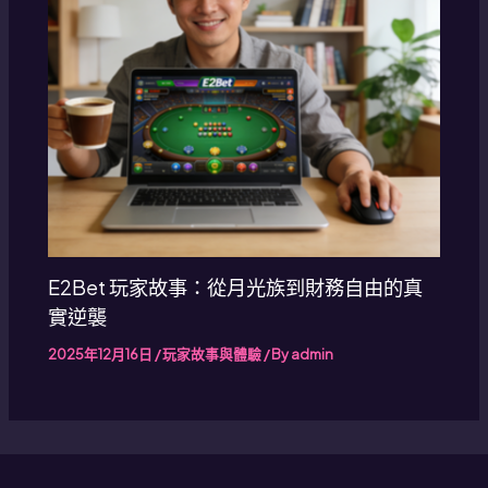
E2Bet 玩家故事：從月光族到財務自由的真
實逆襲
2025年12月16日
/
玩家故事與體驗
/ By
admin