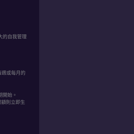
強大的自我管理
每週或每月的
期開始。
限額則立即生