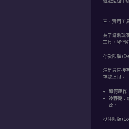
遊戲過程中
三、實用工具
為了幫助玩
工具。我們
存款限額 (Depo
這是最直接
存款上限。
如何運作
冷靜期
：
效。
投注限額 (Loss