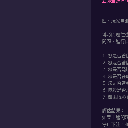
立即登錄 E
四、玩家自
博彩問題往
問題，進行
您是否曾
您是否曾
您是否隱
您是否在
您是否曾
博彩是否
如果博彩
評估結果：
如果上述問
停止下注，