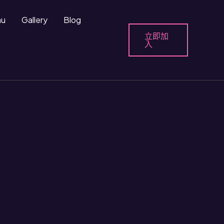
nu
Gallery
Blog
立即加
入