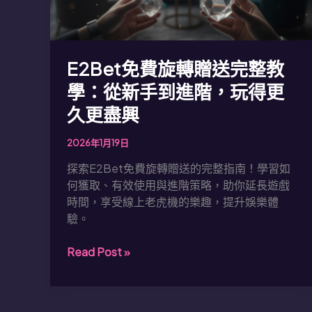
E2Bet免費旋轉贈送完整教
學：從新手到進階，玩得更
久更盡興
2026年1月19日
探索E2Bet免費旋轉贈送的完整指南！學習如
何獲取、有效使用與進階策略，助你延長遊戲
時間，享受線上老虎機的樂趣，提升娛樂體
驗。
E2Bet
Read Post »
免
費
旋