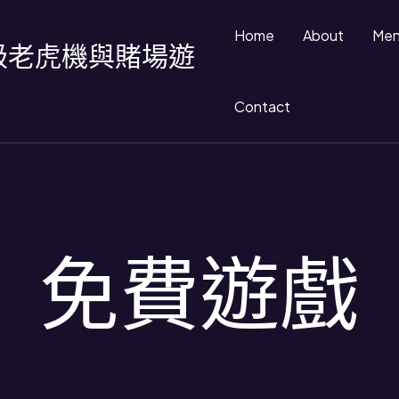
Home
About
Me
頂級老虎機與賭場遊
Contact
免費遊戲