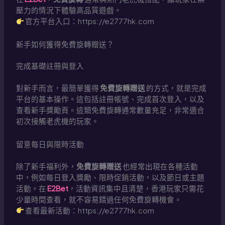
壓力的情況下體驗高品質遊戲。
官方平台入口：https://e2777hk.com
新手如何獲得免費旋轉贈送？
完成基礎註冊與登入
對新手而言，最簡單獲得
免費旋轉贈送
的方式，就是完成
平台的基本操作。這包括註冊帳號、完成首次登入，以及
查看新手獎勵頁。這類免費旋轉通常數量充足，非常適合
初次接觸老虎機的玩家。
留意每日與限時活動
除了新手福利外，
免費旋轉贈送
也經常出現在各種活動
中，例如每日登入獎勵、限時促銷活動，以及節日或主題
活動。在
E2Bet
，活動資訊集中且清楚，香港玩家只需花
少量時間查看，就不容易錯過任何免費旋轉機會。
查看最新活動：https://e2777hk.com