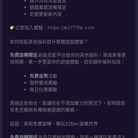
操作流程清楚直覺
遊戲畫面流暢穩定
定期更新新內容
立即加入體驗：https://e2777hk.com
如何搭配其他福利提升整體遊戲體驗？
免費旋轉贈送
若能搭配平台提供的其他福利，其效果會更
加明顯，進一步豐富你的遊戲體驗。這些額外福利包括：
免費金幣
活動
限時雙倍獎勵
每日任務獎勵
透過這些組合，能讓你在不增加壓力的情況下，長時間享
受老虎機與各種娛樂遊戲的樂趣。
結語：善用免費旋轉，暢玩 E2Bet 娛樂世界
免費旋轉贈送
並不只是附加獎勵，而是一種讓玩家更深入