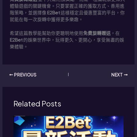
體驗遊戲的關鍵機會。只要掌握正確的獲取方式、善用進
階策略，並選擇像
E2Bet
這樣穩定且優惠豐富的平台，你
就能在每一次旋轉中獲得更多樂趣。
希望這篇教學能幫助你更聰明地使用
免費旋轉贈送
，在
E2Bet
的娛樂世界中，玩得更久、更開心，享受無盡的娛
樂體驗。
PREVIOUS
NEXT
Related Posts