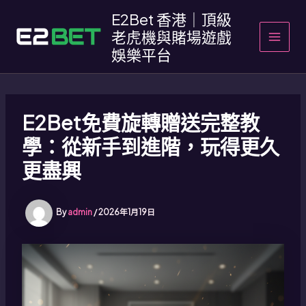
Skip
E2Bet 香港｜頂級
to
老虎機與賭場遊戲
content
MAIN
娛樂平台
MEN
E2Bet免費旋轉贈送完整教
學：從新手到進階，玩得更久
更盡興
By
admin
/
2026年1月19日