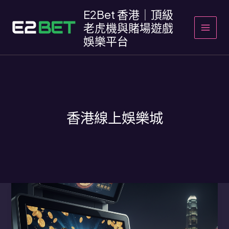
Skip
E2Bet 香港｜頂級
to
老虎機與賭場遊戲
content
MAIN
娛樂平台
MEN
香港線上娛樂城