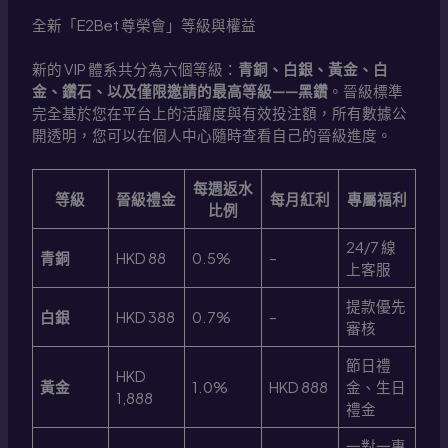
全新「E2Bet 尊榮會」等級與權益
新的 VIP 體系共分為六個等級：
青銅、白銀、黃金、白
金、鑽石、以及僅限邀請的最高等級——黑鑽
。晉級標準
完全基於您在平台上的活躍度與有效投注額，所有數據公
開透明，您可以在個人中心隨時查看自己的晉級進度。
每週返水
等級
晉級禮金
每月紅利
專屬福利
比例
24/7 線
青銅
HKD 88
0.5%
–
上客服
提款優先
白銀
HKD 388
0.7%
–
審核
節日禮
HKD
黃金
1.0%
HKD 888
金、生日
1,888
禮金
一對一專