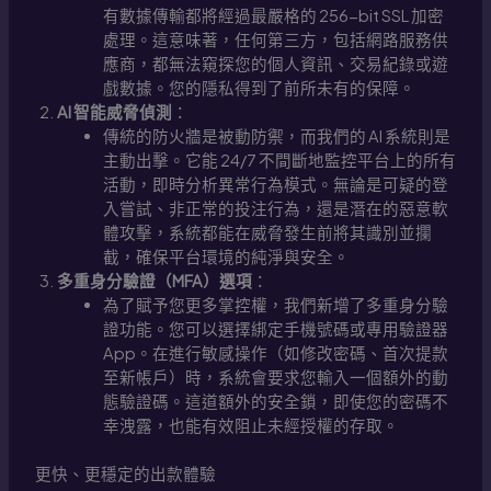
有數據傳輸都將經過最嚴格的 256-bit SSL 加密
處理。這意味著，任何第三方，包括網路服務供
應商，都無法窺探您的個人資訊、交易紀錄或遊
戲數據。您的隱私得到了前所未有的保障。
AI 智能威脅偵測
：
傳統的防火牆是被動防禦，而我們的 AI 系統則是
主動出擊。它能 24/7 不間斷地監控平台上的所有
活動，即時分析異常行為模式。無論是可疑的登
入嘗試、非正常的投注行為，還是潛在的惡意軟
體攻擊，系統都能在威脅發生前將其識別並攔
截，確保平台環境的純淨與安全。
多重身分驗證（MFA）選項
：
為了賦予您更多掌控權，我們新增了多重身分驗
證功能。您可以選擇綁定手機號碼或專用驗證器
App。在進行敏感操作（如修改密碼、首次提款
至新帳戶）時，系統會要求您輸入一個額外的動
態驗證碼。這道額外的安全鎖，即使您的密碼不
幸洩露，也能有效阻止未經授權的存取。
更快、更穩定的出款體驗