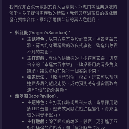
我們深知香港玩家對於真人百家樂、龍虎鬥等經典遊戲的
熱愛。為了提供更極致的體驗，我們與亞洲頂級的遊戲開
發商獨家合作，推出了兩個全新的真人遊戲廳。
御龍殿 (Dragon’s Sanctum)
：
主題特色
：以東方皇室為設計靈感，場景奢華典
雅，荷官均穿著精緻的改良式旗袍，營造出尊貴
不凡的氛圍。
主打遊戲
：專注於快節奏的「極速百家樂」與高
倍率的「幸運六百家樂」。牌桌採用高清多角度
鏡頭，讓您清晰捕捉每一個發牌瞬間。
獨家玩法
：「龍虎鬥對決」模式，玩家可以預測
連續多局的龍虎走勢，成功預測將有機會贏取高
達 50 倍的額外獎勵。
翡翠閣 (Jade Pavilion)
：
主題特色
：主打現代時尚與科技感，背景採用動
態 LED 螢幕，燈光效果隨遊戲進程變化，帶來強
烈的視覺衝擊力。
主打遊戲
：除了經典的輪盤、骰寶，更引進了互
動性極強的遊戲秀，如「瘋狂時光 (Crazy