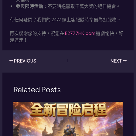
參與限時活動
：不要錯過贏取千萬大獎的絕佳機會。
有任何疑問？我們的 24/7 線上客服隨時準備為您服務。
再次感謝您的支持，祝您在
E2777HK.com
遊戲愉快，好
運連連！
PREVIOUS
NEXT
Related Posts