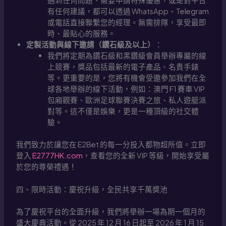
有任何建議，都可以透過 WhatsApp、Telegram
或電話直接聯繫您的經理。無需排隊，享受最即
時、最貼心的服務。
定製活動與線下邀請（鑽石級及以上）
：
我們將定期為鑽石級和黑鑽級會員舉辦專屬的線
上競賽，獎品包括最新的電子產品、名貴手錶
等。更重要的是，您將有機會受邀參加我們在全
球各地舉辦的線下活動，例如：澳門 F1 賽車 VIP
包廂觀賽、歐洲足球聯賽決賽之旅、私人遊艇派
對等。這不僅是娛樂，更是一種頂級的社交體
驗。
我們致力於讓您在 E2Bet 的每一分投入都物超所值。立即
登入
E2777HK.com
，查看您的全新 VIP 等級，開始享受屬
於您的尊榮禮遇！
四、限時活動：慶祝升級，全民共享千萬獎池
為了慶祝平台的全面升級，我們將舉辦一場為期一個月的
盛大慶典活動。從 2025 年 12 月 16 日起至 2026 年 1 月 15