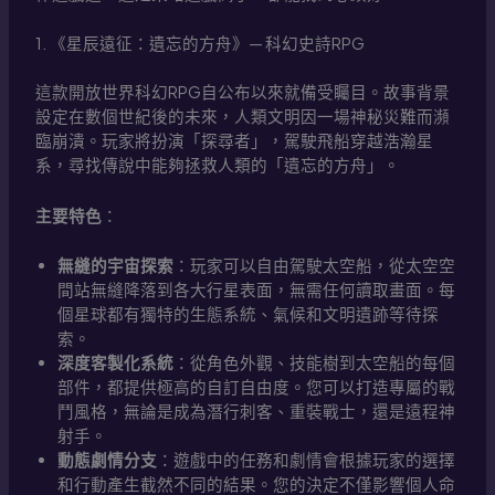
1. 《星辰遠征：遺忘的方舟》— 科幻史詩RPG
這款開放世界科幻RPG自公布以來就備受矚目。故事背景
設定在數個世紀後的未來，人類文明因一場神秘災難而瀕
臨崩潰。玩家將扮演「探尋者」，駕駛飛船穿越浩瀚星
系，尋找傳說中能夠拯救人類的「遺忘的方舟」。
主要特色
：
無縫的宇宙探索
：玩家可以自由駕駛太空船，從太空空
間站無縫降落到各大行星表面，無需任何讀取畫面。每
個星球都有獨特的生態系統、氣候和文明遺跡等待探
索。
深度客製化系統
：從角色外觀、技能樹到太空船的每個
部件，都提供極高的自訂自由度。您可以打造專屬的戰
鬥風格，無論是成為潛行刺客、重裝戰士，還是遠程神
射手。
動態劇情分支
：遊戲中的任務和劇情會根據玩家的選擇
和行動產生截然不同的結果。您的決定不僅影響個人命