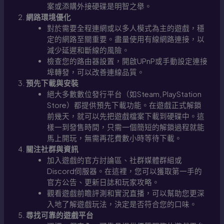
案或添購外接硬碟是明智之舉。
網路環境優化
對於需要全程連網或以多人模式為主的遊戲，穩
定的網路至關重要。盡量使用有線網路連接，以
減少延遲和斷線的風險。
檢查您的路由器設置，開啟UPnP或手動設定連接
埠轉發，可以改善連線品質。
預先下載與安裝
絕大多數數位發行平台（如Steam, PlayStation
Store）都提供預先下載功能。在遊戲正式解鎖
前幾天，就可以先把遊戲檔案下載到硬碟中。這
樣一到發售時間，只需一個簡短的解鎖過程就能
馬上開玩，無需再花費數小時等待下載。
關注社群與資訊
加入遊戲的官方討論區、社群媒體群組或
Discord伺服器。在這裡，您可以獲取第一手的
官方公告、更新日誌和玩家攻略。
觀看遊戲前瞻評測和實況直播，可以幫助您更深
入地了解遊戲玩法，決定是否符合您的口味。
尋找可靠的遊戲平台