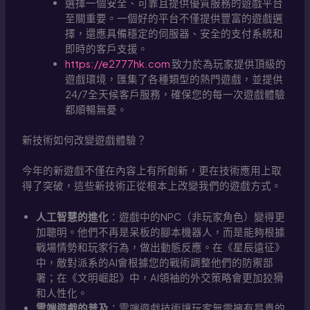
選擇一個安全、可靠且提供優質服務的遊戲平台
至關重要。一個好的平台不僅提供豐富的遊戲選
擇，還應具備穩定的伺服器、安全的支付系統和
即時的客戶支援。
https://e2777hk.com
致力於為玩家提供頂級的
遊戲環境，匯集了各種類型的熱門遊戲，並提供
24/7全天候客戶服務，確保您的每一次遊戲體驗
都順暢無憂。
新技術如何改變遊戲體驗？
今年的新遊戲不僅在內容上有所創新，更在技術應用上取
得了突破，這些新技術正從根本上改變我們的遊戲方式。
人工智慧的進化
：遊戲中的NPC（非玩家角色）變得更
加聰明。他們不再是呆板的腳本機器人，而是能夠根據
戰場情勢和玩家行為，做出動態反應。在《星辰遠征》
中，敵對派系的AI會根據您的戰術調整他們的防禦部
署；在《文明崛起》中，AI領袖的外交策略會更加狡猾
和人性化。
雲端遊戲的普及
：雲端遊戲技術讓玩家無需擁有昂貴的