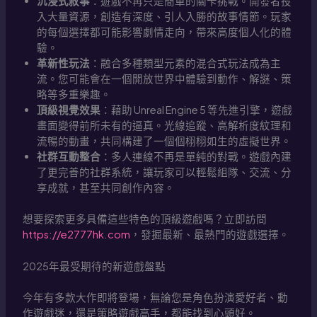
沉浸式敘事
：遊戲不再只是簡單的關卡挑戰。開發者投
入大量資源，創造有深度、引人入勝的故事情節。玩家
的每個選擇都可能影響劇情走向，帶來高度個人化的體
驗。
革新性玩法
：融合多種類型元素的混合式玩法成為主
流。您可能會在一個開放世界中體驗到動作、解謎、策
略等多重樂趣。
頂級視覺效果
：藉助 Unreal Engine 5 等先進引擎，遊戲
畫面變得前所未有的逼真。光線追蹤、高解析度紋理和
流暢的動畫，共同構建了一個個栩栩如生的虛擬世界。
社群互動整合
：多人連線不再是單純的對戰。遊戲內建
了更完善的社群系統，讓玩家可以輕鬆組隊、交流、分
享成就，甚至共同創作內容。
想要探索更多具備這些特色的頂級遊戲嗎？立即訪問
https://e2777hk.com
，發掘最新、最熱門的遊戲選擇。
2025年最受期待的新遊戲盤點
今年有多款大作即將登場，無論您是角色扮演愛好者、動
作遊戲迷，還是策略遊戲高手，都能找到心頭好。