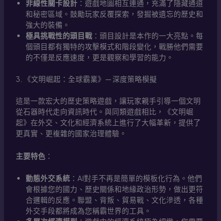
非線性關卡設計
：遊戲地圖相互連通，充滿了隱藏通道
和秘密區域。鼓勵玩家反覆探索，發掘被遺忘的歷史和
強大的裝備。
極具挑戰性的頭目戰
：頭目設計是本作的一大亮點。每
個頭目都有獨特的攻擊模式和階段變化，戰勝他們需要
的不僅是反應速度，更是觀察和學習的能力。
3. 《文明崛起：全球霸業》— 深度策略模擬
這是一款宏大的歷史策略遊戲，讓玩家親手引導一個文明
從石器時代走向資訊時代。與同類遊戲相比，《文明崛
起》在外交、文化和經濟系統上進行了大幅革新，提供了
更真實、更複雜的國家治理體驗。
主要特色
：
動態外交系統
：AI對手不再是簡單的模板化行為。他們
會根據您的國力、歷史關係和地緣政治形勢，做出更符
合邏輯的反應。聯盟、背叛、貿易戰、文化滲透，各種
外交手段都將成為您稱霸世界的工具。