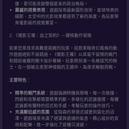
運，更可能改變整個星系的政治格局。
震撼的視覺表現
：遊戲採用最新圖形技術，星球地表的
細節、太空中的光影效果都達到了新的高度，為玩家帶
來電影級的視覺饗宴。
2. 《闇影王權：血之契約》— 硬核動作冒險
如果您是尋求高難度挑戰的玩家，這款黑暗奇幻風格的動
作遊戲絕對不容錯過。《闇影王權》以其毫不留情的戰鬥
和錯綜複雜的關卡設計著稱。玩家將扮演一名被詛咒的騎
士，在一個被古老邪神侵蝕的王國中，為尋求解脫而戰。
主要特色
：
精準的戰鬥系統
：遊戲強調時機與策略。每一次格擋、
閃避和攻擊都需要精準判斷。多樣化的武器選擇，每種
武器都有獨特的招式和手感，考驗玩家的操作技巧。
充滿壓迫感的氛圍
：從陰森的哥德式城堡到腐化的沼
澤，遊戲場景充滿了絕望與詭譎的氣息。精心設計的音
效和配樂，進一步強化了這種沉浸感。