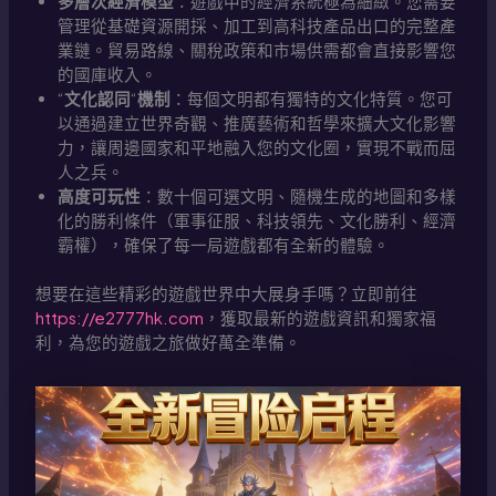
多層次經濟模型
：遊戲中的經濟系統極為細緻。您需要
管理從基礎資源開採、加工到高科技產品出口的完整產
業鏈。貿易路線、關稅政策和市場供需都會直接影響您
的國庫收入。
“
文化認同
“
機制
：每個文明都有獨特的文化特質。您可
以通過建立世界奇觀、推廣藝術和哲學來擴大文化影響
力，讓周邊國家和平地融入您的文化圈，實現不戰而屈
人之兵。
高度可玩性
：數十個可選文明、隨機生成的地圖和多樣
化的勝利條件（軍事征服、科技領先、文化勝利、經濟
霸權），確保了每一局遊戲都有全新的體驗。
想要在這些精彩的遊戲世界中大展身手嗎？立即前往
https://e2777hk.com
，獲取最新的遊戲資訊和獨家福
利，為您的遊戲之旅做好萬全準備。