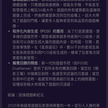
硬體設備，只需通過高速網路，就能在手機、平板甚至
智慧電視上暢玩3A級大作。遊戲的所有運算都在遠端伺
服器上完成，然後將畫面串流到您的設備上。這大大降
低了遊戲的門檻，讓更多人能夠享受到高品質的遊戲樂
趣。
程序化內容生成（PCG）的應用
：為了打造更廣闊、更
多樣的遊戲世界，開發者越來越多地使用PCG技術。該
技術可以自動生成大量的遊戲內容，如地圖、任務、甚
至故事情節。在《星辰遠征》中，數以千計的星球及其
生態系統就是利用PCG技術生成的，確保了玩家每次探
索都有新發現。
觸覺回饋的精進
：新一代的遊戲手把（如PS5的
DualSense）提供了前所未有的觸覺回饋。當您在《闇
影王權》中揮舞巨劍時，能感受到武器的沉重感；當您
在雨中行走時，能感受到雨滴敲打在身上的細微震動。
這種技術極大地增強了遊戲的沉浸感。
結論：迎接遊戲新紀元
2025年無疑是遊戲玩家值得興奮的一年。從引人入勝的單