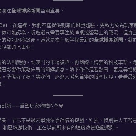
麼關注
全球博弈新聞
至關重要？
2Bet！在這裡，我們不僅提供刺激的遊戲體驗，更致力於為玩家
！你可能認為，玩遊戲只需要專注於牌桌或螢幕上的戰況，但真
外的資訊同樣致命。這就是為什麼掌握最新的
全球博弈新聞
，對
來說都如此重要！
斯的法規變動，到澳門的市場復甦，再到線上博弈的科技革新，
藏著影響你策略佈局的關鍵訊息。這不僅僅是看熱鬧，更是尋找
課。準備好了嗎？讓我們一起潛入瞬息萬變的博弈世界，看看最
事！
技創新——重塑玩家體驗的革命
產業，早已不是過去單純依靠運氣的遊戲。科技，特別是人工智慧
R）和區塊鏈技術，正在以前所未有的速度改變遊戲規則。