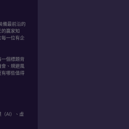
裝備最前沿的
正的贏家知
於每一位有企
每一個標題背
機會、規避風
近有哪些值得
（AI）、虛