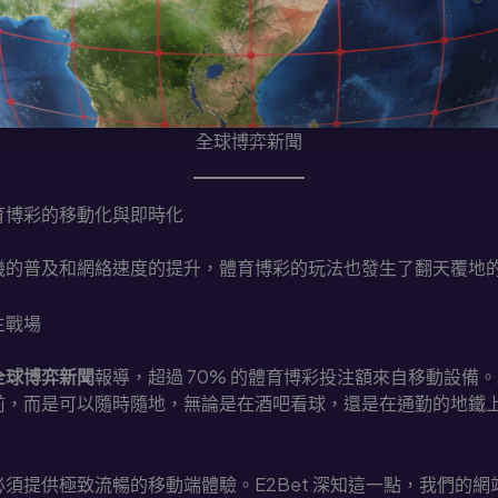
全球博弈新聞
育博彩的移動化與即時化
機的普及和網絡速度的提升，體育博彩的玩法也發生了翻天覆地
主戰場
全球博弈新聞
報導，超過 70% 的體育博彩投注額來自移動設備
前，而是可以隨時隨地，無論是在酒吧看球，還是在通勤的地鐵
須提供極致流暢的移動端體驗。E2Bet 深知這一點，我們的網站和