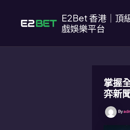
Skip
to
E2Bet 香港｜
content
戲娛樂平台
掌握全
弈新
By
ad