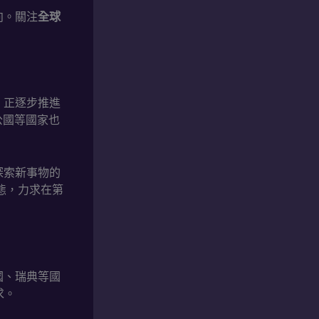
向。關注
全球
，正逐步推進
公國等國家也
探索新事物的
態，力求在第
國、瑞典等國
求。